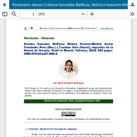
Recension about Cristina González Beilfuss; Mónica Navarro-Michel; Xavier Fernández Pons (Dirs.) y Yasmina Soto (Coord.). Impactos de la Guerra de Ucrania. Tirant lo Blanch, Valencia, 2023, 400 pages. ISBN:978-84-1197-382-3.